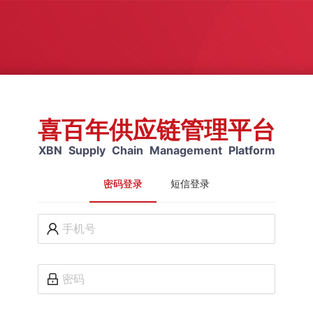
喜百年供应链管理平台
XBN Supply Chain Management Platform
密码登录
短信登录